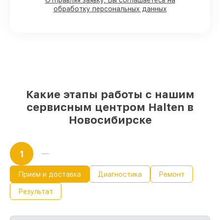
90%
комплектующих для
Отправляя заявку, Вы соглашаетесь на
обработку персональных данных
электросамокатов имеются в наличии
или быстро поставляются
Качественные реплики и
оригинальные детали по вашему
выбору
– с учётом всех запросов
85%
работ быстро и без задержек, при
немедленном начале работ
Какие этапы работы с нашим
сервисным центром Halten в
Новосибирске
1
Прием и доставка
Диагностика
Ремонт
Результат